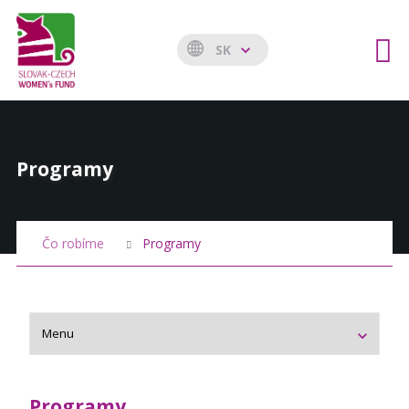
SK
Programy
Čo robíme
Programy
Programy