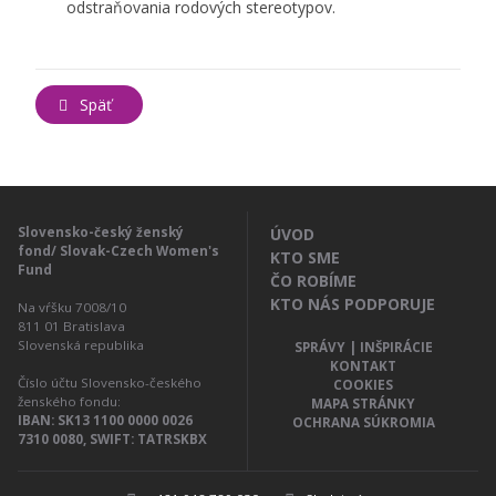
odstraňovania rodových stereotypov.
Späť
Slovensko-český ženský
ÚVOD
fond/ Slovak-Czech Women's
KTO SME
Fund
ČO ROBÍME
KTO NÁS PODPORUJE
Na vŕšku 7008/10
811 01
Bratislava
Slovenská republika
SPRÁVY | INŠPIRÁCIE
KONTAKT
Číslo účtu Slovensko-českého
COOKIES
ženského fondu:
MAPA STRÁNKY
IBAN: SK13 1100 0000 0026
OCHRANA SÚKROMIA
7310 0080, SWIFT: TATRSKBX