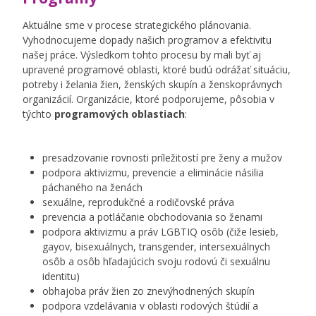
Aktuálne sme v procese strategického plánovania.
Vyhodnocujeme dopady našich programov a efektivitu
našej práce. Výsledkom tohto procesu by mali byť aj
upravené programové oblasti, ktoré budú odrážať situáciu,
potreby i želania žien, ženských skupín a ženskoprávnych
organizácií. Organizácie, ktoré podporujeme, pôsobia v
týchto
programových oblastiach
:
presadzovanie rovnosti príležitostí pre ženy a mužov
podpora aktivizmu, prevencie a eliminácie násilia
páchaného na ženách
sexuálne, reprodukčné a rodičovské práva
prevencia a potláčanie obchodovania so ženami
podpora aktivizmu a práv LGBTIQ osôb (čiže lesieb,
gayov, bisexuálnych, transgender, intersexuálnych
osôb a osôb hľadajúcich svoju rodovú či sexuálnu
identitu)
obhajoba práv žien zo znevýhodnených skupín
podpora vzdelávania v oblasti rodových štúdií a