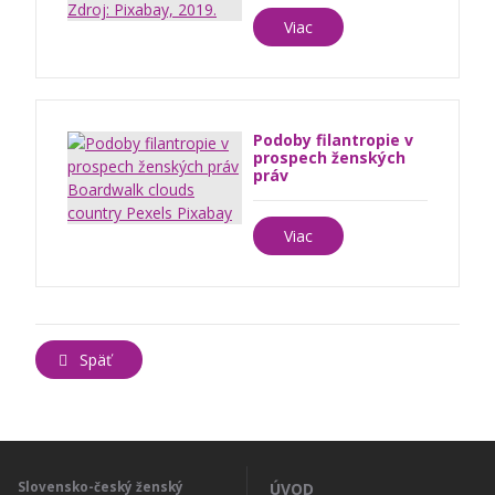
Viac
Podoby filantropie v
prospech ženských
práv
Viac
Späť
Slovensko-český ženský
ÚVOD