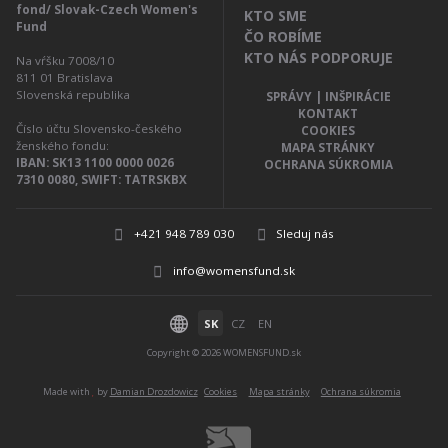
fond/ Slovak-Czech Women's
KTO SME
Fund
ČO ROBÍME
KTO NÁS PODPORUJE
Na vŕšku 7008/10
811 01
Bratislava
Slovenská republika
SPRÁVY | INŠPIRÁCIE
KONTAKT
Číslo účtu Slovensko-českého
COOKIES
ženského fondu:
MAPA STRÁNKY
IBAN: SK13 1100 0000 0026
OCHRANA SÚKROMIA
7310 0080, SWIFT: TATRSKBX
+421 948 789 030
Sleduj nás
info@womensfund.sk
SK
CZ
EN
Copyright © 2026 WOMENSFUND.sk
Made with
by
Damian Drozdowicz
Cookies
Mapa stránky
Ochrana súkromia