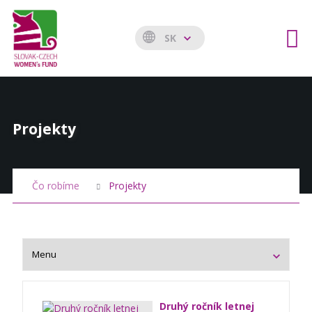
SK
Projekty
Čo robíme
Projekty
Druhý ročník letnej